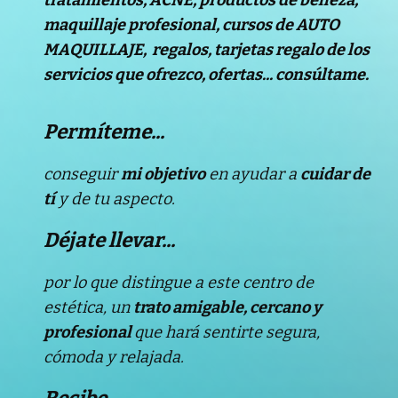
maquillaje profesional, cursos de AUTO
MAQUILLAJE, regalos, tarjetas regalo de los
servicios que ofrezco, ofertas... consúltame.
Permíteme...
conseguir
mi objetivo
en a
yudar a
cuidar de
t
í
y
de tu aspecto.
Déjate llevar...
por lo que distingue a este
c
entro de
estética, un
trato amigable, cercano y
profesional
que hará
sentirte
segura,
c
ómoda y
relajada
.